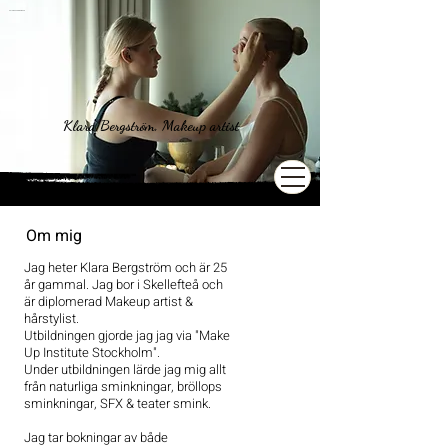
Foto: Donna Richmond
Klara Bergström, Makeup artist
Klara Bergström, Makeup-artist & hårstylist.
Om mig
Jag heter Klara Bergström och är 25
år gammal. Jag bor i Skellefteå och
är diplomerad Makeup artist &
hårstylist.
Utbildningen gjorde jag jag via "Make
Up Institute Stockholm".
Under utbildningen lärde jag mig allt
från naturliga sminkningar, bröllops
sminkningar, SFX & teater smink.
Jag tar bokningar av både